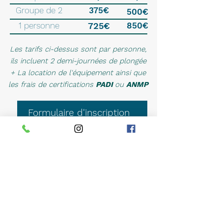
Groupe de 2
375€
500€
1 personne
725€
850€
Les tarifs ci-dessus sont par personne
,
ils
i
ncluent 2 demi-journées de plongée
+ La location de l'équipement ainsi que
les frais de certifications
PADI
ou
ANMP
Formulaire d'inscription
PE12 / Scuba Diver