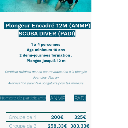
Plongeur Encadré 12M (ANMP)
SCUBA DIVER (PADI)
1 à 4 personnes
Âge minimum 10 ans
2 demi-journées formation
.
Plongée jusqu'à 12 m
.
Certificat médical de non con
t
re indicatio
n à la plongée
de moins d’u
n an.
Autorisation parentale obligatoir
e pour les mineurs
ANMP
PADI
Nombre de participants
Groupe de 4
200€
325€
Groupe de 3
258,33€
383,33€